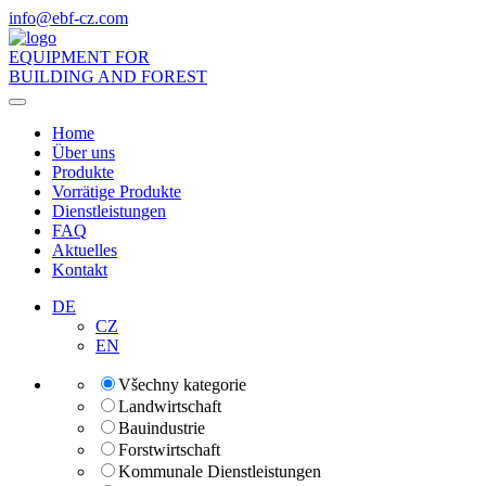
info
@ebf-cz.com
EQUIPMENT FOR
BUILDING AND FOREST
Toggle
navigation
Home
Über uns
Produkte
Vorrätige Produkte
Dienstleistungen
FAQ
Aktuelles
Kontakt
DE
CZ
EN
Všechny kategorie
Landwirtschaft
Bauindustrie
Forstwirtschaft
Kommunale Dienstleistungen