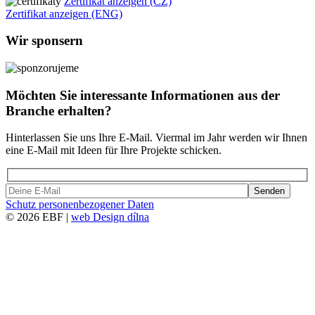
Zertifikat anzeigen (CZ)
Zertifikat anzeigen (ENG)
Wir sponsern
Möchten Sie interessante Informationen aus der
Branche erhalten?
Hinterlassen Sie uns Ihre E-Mail. Viermal im Jahr werden wir Ihnen
eine E-Mail mit Ideen für Ihre Projekte schicken.
Bitte
lasse
Schutz personenbezogener Daten
dieses
©
2026 EBF
|
web Design dílna
Feld
leer.