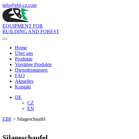
info
@ebf-cz.com
EQUIPMENT FOR
BUILDING AND FOREST
Toggle
navigation
Home
Über uns
Produkte
Vorrätige Produkte
Dienstleistungen
FAQ
Aktuelles
Kontakt
DE
CZ
EN
EBF
>
Silageschaufel
Silageschaufel