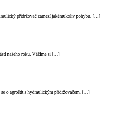
draulický přidržovač zamezí jakémukoliv pohybu. […]
částí našeho roku. Vážíme si […]
 se o agroštít s hydraulickým přidržovačem, […]