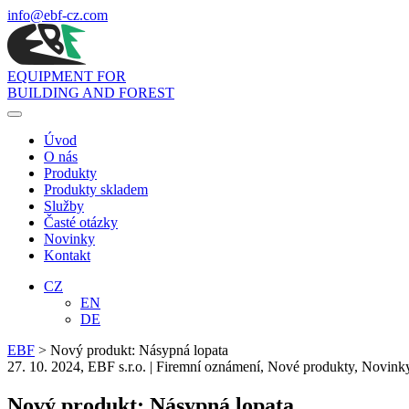
info
@ebf-cz.com
EQUIPMENT FOR
BUILDING AND FOREST
Toggle
navigation
Úvod
O nás
Produkty
Produkty skladem
Služby
Časté otázky
Novinky
Kontakt
CZ
EN
DE
EBF
>
Nový produkt: Násypná lopata
27. 10. 2024, EBF s.r.o. |
Firemní oznámení
,
Nové produkty
,
Novink
Nový produkt: Násypná lopata