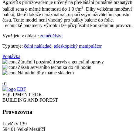
Agroštít s přidržovačem je určený na překládání primárně hranatých
3
balíků sena o měrné hmotnosti do 1,0 t/m
. Díky velkému množství
balíků, které dokáže naráz nabrat, uspoří svým uživatelům spoustu
času. Tento model není vhodný pro balíky balené do folie.
Technické parametry výrobku lze přizpůsobit konkrétnímu provozu.
Využijete v oblasti:
zemědělství
Typ stroje:
čelní nakladač
,
teleskopický manipulátor
Poptávka
Záruční i pozáruční servis a generální opravy
Zásah servisního technika do 48 hodin
Náhradní díly máme skladem
01
EQUIPMENT FOR
BUILDING AND FOREST
Provozovna
Lavičky 139
594 01 Velké Meziříčí