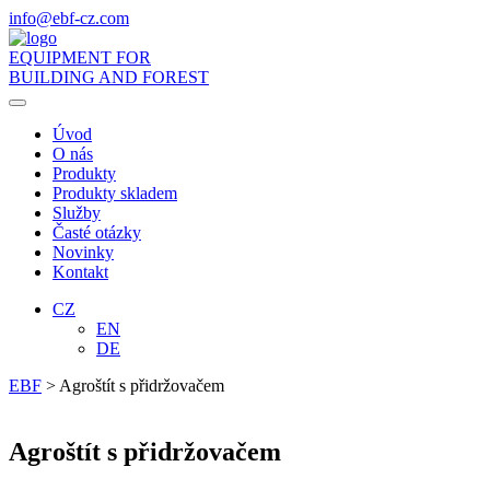
info
@ebf-cz.com
EQUIPMENT FOR
BUILDING AND FOREST
Toggle
navigation
Úvod
O nás
Produkty
Produkty skladem
Služby
Časté otázky
Novinky
Kontakt
CZ
EN
DE
EBF
>
Agroštít s přidržovačem
Agroštít s přidržovačem